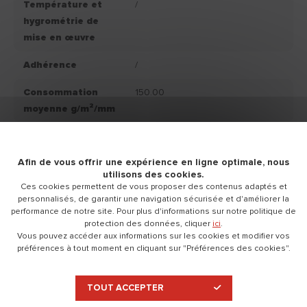
Température et
/
hygrométrie de
mise en œuvre
Adhérence
/
Consommation
150.00
moyenne g/m²/mm
Classemement
/
IAQ
Afin de vous offrir une expérience en ligne optimale, nous
utilisons des cookies.
Couleur produit
Blanc (devient incolore lorsque
Ces cookies permettent de vous proposer des contenus adaptés et
fini
le produit est sec)
personnalisés, de garantir une navigation sécurisée et d'améliorer la
performance de notre site. Pour plus d'informations sur notre politique de
Conservation
Conservation du produit : 12
protection des données, cliquer
ici
.
Vous pouvez accéder aux informations sur les cookies et modifier vos
mois, après la date d'achat, dans
préférences à tout moment en cliquant sur "Préférences des cookies".
son emballage d'origine et
stocké à l'abri du gel et du soleil.
TOUT ACCEPTER
Nettoyage
Alcool à brûler