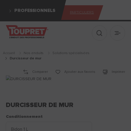
PROFESSIONNELS
PARTICULIERS
Afficher le 
Ouvrir
Accueil
Nos enduits
solutions spécialisées
durcisseur de mur
Comparer
Ajouter aux favoris
Imprimer
DURCISSEUR DE MUR
Conditionnement