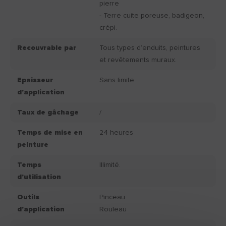
pierre
- Terre cuite poreuse, badigeon,
crépi.
Recouvrable par
Tous types d’enduits, peintures
et revêtements muraux.
Epaisseur
Sans limite
d'application
Taux de gâchage
/
Temps de mise en
24 heures
peinture
Temps
Illimité.
d'utilisation
Outils
Pinceau.
d'application
Rouleau