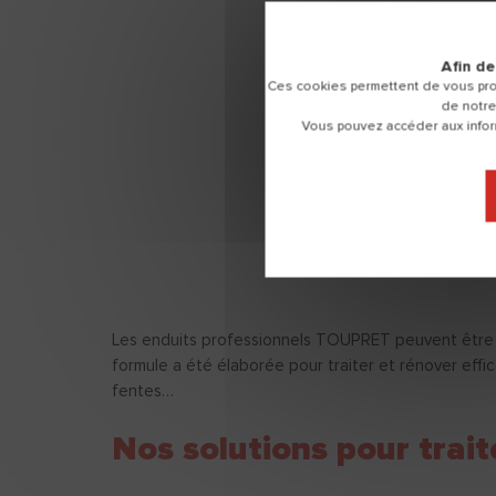
Afin de
Ces cookies permettent de vous pro
de notre
Vous pouvez accéder aux inform
Les enduits professionnels TOUPRET peuvent être a
formule a été élaborée pour traiter et rénover effic
fentes…
Nos solutions pour trait