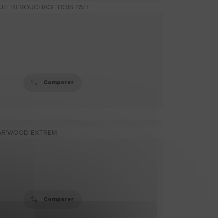
FINISH WOOD
FINISH’WOOD est un
enduit de lissage
extra fin
spécialement conç
(...)
Comparer
MS POLYMÈRE
Réalisation de solins
vitriers et de joints de
raccordement entr
(...)
Comparer