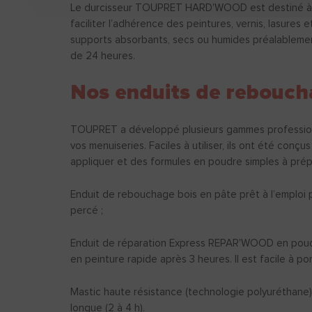
Le durcisseur TOUPRET HARD'WOOD est destiné à du
faciliter l’adhérence des peintures, vernis, lasures 
supports absorbants, secs ou humides préalablemen
de 24 heures.
Nos enduits de rebouch
TOUPRET a développé plusieurs gammes professionn
vos menuiseries. Faciles à utiliser, ils ont été con
appliquer et des formules en poudre simples à pré
Enduit de rebouchage bois en pâte prêt à l’emploi pour
percé ;
Enduit de réparation Express REPAR'WOOD en poudre
en peinture rapide après 3 heures. Il est facile à p
Mastic haute résistance (technologie polyuréthane
longue (2 à 4 h).