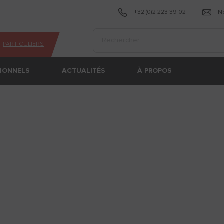
+32 (0)2 223 39 02
N
Effectuer une recherche
PARTICULIERS
SIONNELS
ACTUALITÉS
À PROPOS