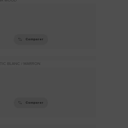
L'enduit de lissage
bois est un enduit en
pâte prêt à l'emploi q
(...)
Comparer
HARD'WOOD
Hard'wood permet
de redurcir les bois
pourris par l'humidité
et (...)
Comparer