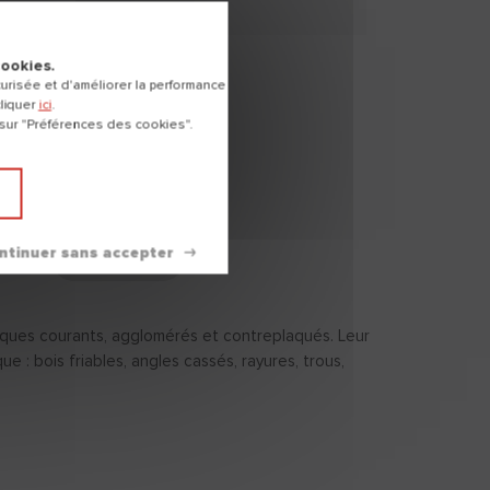
cookies.
REPAR'WOOD
risée et d'améliorer la performance
EXPRESS
cliquer
ici
.
 sur "Préférences des cookies".
Mastic bi-composant
polyester idéal pour
reconstituer les
partie (...)
Comparer
iques courants, agglomérés et contreplaqués. Leur
 : bois friables, angles cassés, rayures, trous,