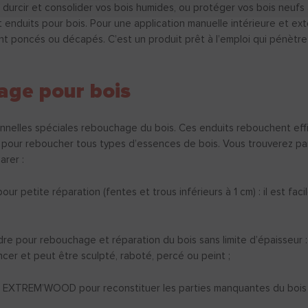
rcir et consolider vos bois humides, ou protéger vos bois neufs 
et enduits pour bois. Pour une application manuelle intérieure et ext
t poncés ou décapés. C’est un produit prêt à l’emploi qui pénètr
age pour bois
elles spéciales rebouchage du bois. Ces enduits rebouchent effi
çus pour reboucher tous types d’essences de bois. Vous trouverez pa
parer :
 petite réparation (fentes et trous inférieurs à 1 cm) : il est facil
 pour rebouchage et réparation du bois sans limite d’épaisseur :
oncer et peut être sculpté, raboté, percé ou peint ;
) EXTREM’WOOD pour reconstituer les parties manquantes du bois et