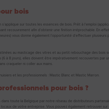
pour bois
applique sur toutes les essences de bois. Prêt à l’emploi (applicat
nt recouvrement afin d’obtenir une finition irréprochable. En effet
heures) vous donne également l’opportunité d’effectuer plusieurs p
inées au masticage des vitres et au petit rebouchage des bois sou
6 à 8 jours), elles doivent être impérativement recouvertes par une 
 sans craqueler ni coller aux mains.
isiers et les professionnels : Mastic Blanc et Mastic Marron.
professionnels pour bois ?
dans toute la Belgique par notre réseau de distributeurs partenair
s locaux de votre entreprise. Vous pouvez également retrouver sur n