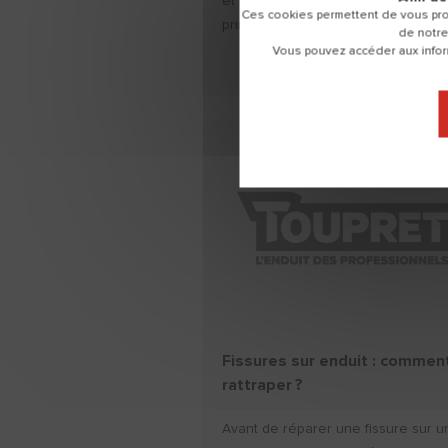
et les enduits allégés. Découvrez l
Ces cookies permettent de vous pro
principales différences existante...
de notre
Vous pouvez accéder aux inform
DÉCOUVRI
Fissures sur enduit : comment
rattraper ?
Avant de réparer une fissure sur u