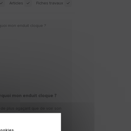
Articles
Fiches travaux
rquoi mon enduit cloque ?
 de plus agaçant que de voir son
it cloquer après application.
uvrez pourquoi et surtout
ent y remédier.
cookies.