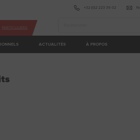
+32 (0)2 223 39 02
N
Effectuer une recherche
PARTICULIERS
SIONNELS
ACTUALITÉS
À PROPOS
its