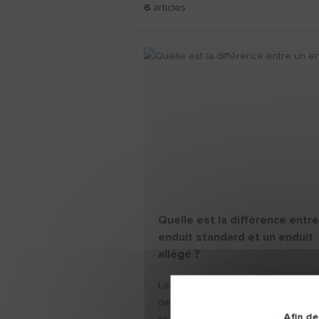
6
articles
Quelle est la différence entre
enduit standard et un enduit
allégé ?
Les enduits en pâte sont classés e
deux catégories : les enduits stan
Afin de