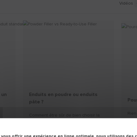
Vidéos
 un
Enduits en poudre ou enduits
Pou
pâte ?
Rien
Comment être sûr de bien choisir la
endu
n
nature de son enduit, en fonction de
Déco
dards
son chantier et de ses habitudes.
comm
 vous offrir une expérience en ligne optimale, nous utilisons des 