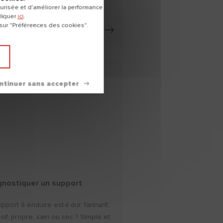
risée et d'améliorer la performance
cliquer
ici
.
 sur "Préférences des cookies".
DÉCOUVRIR
gnostiquer un support
pport à enduire est-il dur, farinant,
sif, propre, sain ou sec ? Simple et