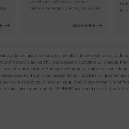
murs et des plafonds à l’intérieur
rapi
elle.
comme à l’extérieur. Découvrez le rôle
indis
...
R
DÉCOUVRIR
ir d’aider au mieux les professionnels à utiliser leurs enduits de p
ous proposons aujourd’hui des dossiers complets sur chaque thémati
us présentent dans le détail la problématique traitée et vous donn
naissances et d’optimiser l’usage de vos produits. Cliquez sur les 
sitez pas à également à jeter un coup d’œil à nos conseils relatifs
re, les machines pour enduits (AIRLESS/machine à projeter) ou le trava