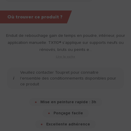
Où trouver ce produit ?
Enduit de rebouchage gain de temps en poudre, intérieur, pour
application manuelle. TX110® s'applique sur supports neufs ou
rénovés, bruts ou peints e...
Lire la suite
Veuillez contacter Toupret pour connaitre
l'ensemble des conditionnements disponibles pour
ce produit
Mise en peinture rapide : 3h
Ponçage facile
Excellente adhérence