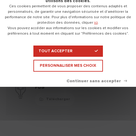
utilisons des cookies.
Nettoyage
Eau.
Ces cookies permettent de vous proposer des contenus adaptés et
personnalisés, de garantir une navigation sécurisée et d'améliorer la
Disponible en
Seau 5 KG
performance de notre site. Pour plus d'informations sur notre politique de
protection des données, cliquer
ici
.
Sac 5 KG
Vous pouvez accéder aux informations sur les cookies et modifier vos
Sac 15 KG
préférences à tout moment en cliquant sur "Préférences des cookies".
TOUT ACCEPTER
Documentation technique
Replier
PERSONNALISER MES CHOIX
FDS
Télécharger