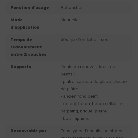
Fonction d'usage
Reboucher
Mode
Manuelle
d'application
Temps de
dès que l’enduit est sec
redoublement
entre 2 couches
Supports
Neufs ou rénovés, bruts ou
peints :
- plâtre, carreau de plâtre, plaque
de plâtre
- ancien fond peint
- ciment, béton, béton cellulaire,
parpaing, brique, pierre.
- bois imprimé.
Recouvrable par
Tous types d’enduits, peintures