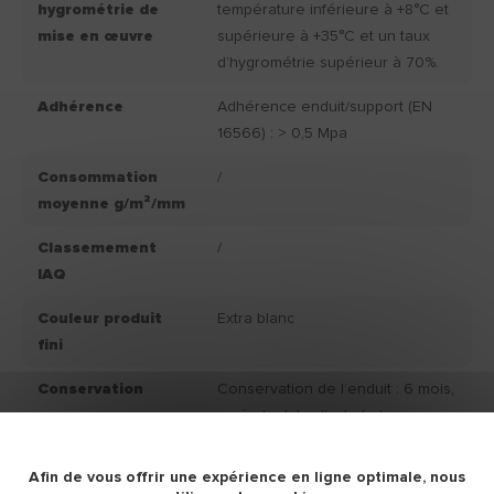
hygrométrie de
température inférieure à +8°C et
mise en œuvre
supérieure à +35°C et un taux
d’hygrométrie supérieur à 70%.
Adhérence
Adhérence enduit/support (EN
16566) : > 0,5 Mpa
Consommation
/
moyenne g/m²/mm
Classemement
/
IAQ
Couleur produit
Extra blanc
fini
Conservation
Conservation de l’enduit : 6 mois,
après la date d'achat, dans son
emballage d'origine fermé et
stocké à l’abri de l’humidité.
Afin de vous offrir une expérience en ligne optimale, nous