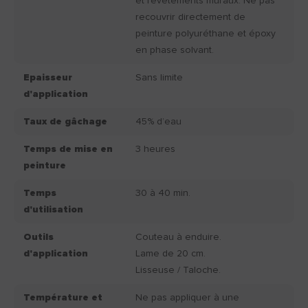
et revêtements muraux. Ne pas
recouvrir directement de
peinture polyuréthane et époxy
en phase solvant.
Epaisseur
Sans limite
d'application
Taux de gâchage
45% d’eau
Temps de mise en
3 heures
peinture
Temps
30 à 40 min.
d'utilisation
Outils
Couteau à enduire.
d'application
Lame de 20 cm.
Lisseuse / Taloche.
Température et
Ne pas appliquer à une