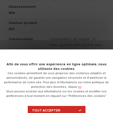
Classemement
/
IAQ
Couleur produit
/
fini
Conservation
Conservation de l’enduit : 12
mois, après la date d'achat, dans
son emballage d'origine fermé et
stocké à l’abri de l’humidité.
Afin de vous offrir une expérience en ligne optimale, nous
Nettoyage
Eau.
utilisons des cookies.
Ces cookies permettent de vous proposer des contenus adaptés et
Disponible en
Seau 4 L
personnalisés, de garantir une navigation sécurisée et d'améliorer la
performance de notre site. Pour plus d'informations sur notre politique de
Seau 10 L
protection des données, cliquer
ici
.
Vous pouvez accéder aux informations sur les cookies et modifier vos
préférences à tout moment en cliquant sur "Préférences des cookies".
Documentation technique
TOUT ACCEPTER
Replier