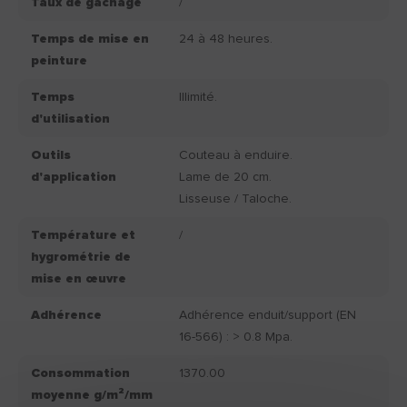
Taux de gâchage
/
Temps de mise en
24 à 48 heures.
peinture
Temps
Illimité.
d'utilisation
Outils
Couteau à enduire.
d'application
Lame de 20 cm.
Lisseuse / Taloche.
Température et
/
hygrométrie de
mise en œuvre
Adhérence
Adhérence enduit/support (EN
16-566) : > 0.8 Mpa.
Consommation
1370.00
moyenne g/m²/mm