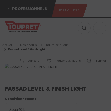
PROFESSIONNELS
PARTICULIERS
Afficher le 
Ouvrir
Accueil
Nos enduits
enduits extérieur
fassad level & finish light
Comparer
Ajouter aux favoris
Imprimer
FASSAD LEVEL & FINISH LIGHT
Conditionnement