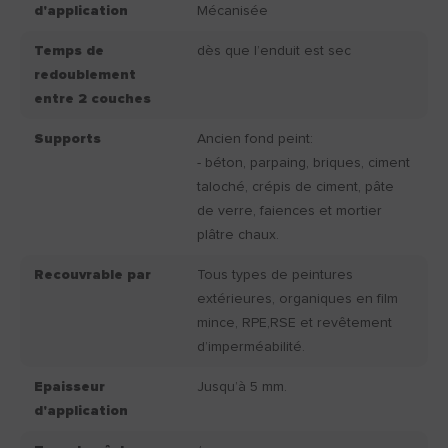
d'application
Mécanisée
Temps de
dès que l’enduit est sec
redoublement
entre 2 couches
Supports
Ancien fond peint:
- béton, parpaing, briques, ciment
taloché, crépis de ciment, pâte
de verre, faiences et mortier
plâtre chaux.
Recouvrable par
Tous types de peintures
extérieures, organiques en film
mince, RPE,RSE et revêtement
d’imperméabilité.
Epaisseur
Jusqu’à 5 mm.
d'application