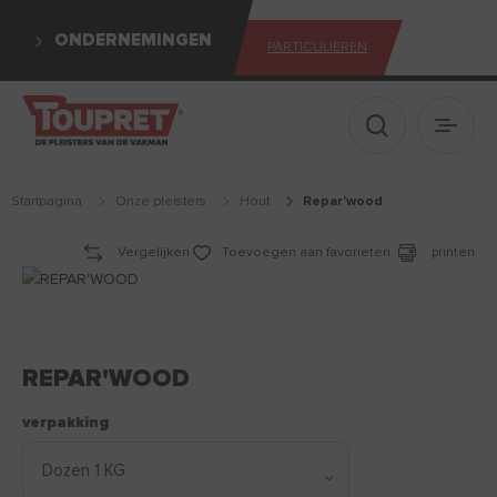
ONDERNEMINGEN
PARTICULIEREN
Toon zoekva
Hoofd
startpagina
Onze pleisters
hout
repar'wood
Vergelijken
Toevoegen aan favorieten
printen
REPAR'WOOD
verpakking