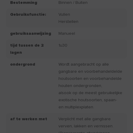
Bestemming
Binnen / Buiten
Gebruiksfunctie:
Vullen
Herstellen
gebruiksaanwijzing
Manueel
tijd tussen de 2
1u30
lagen
ondergrond
Wordt aangebracht op alle
gangbare en voorbehandeldelde
houtsoorten en voorbehandelde
houten ondergronden,
alsook op de meest gebruikelijke
exotische houtsoorten, spaan-
en multiplexplaten.
af te werken met
Verplicht met alle gangbare
verven, lakken en vernissen.