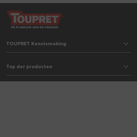
TOUPRET Kennismaking
Top der producten
Cookiebeleid
Contacteer ons
Wettelijke kennisgeving & Algemene gebruiksvoorwaarden (AVV)
Beleid bescherming persoonsgegevens
Site map
FAQ
Jobaanbiedingen
Belgique
Volg ons