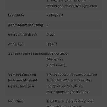
(Transparante afwerkingen
verbergen de herstellingen niet).
laagdikte
onbeperkt
aanmaakverhouding
/
overschilderbaar
3 uur
open tijd
30 min
aanbrenggereedschap
Schildersmes.
Vlakspaan.
Plamuurmes.
Temperatuur en
Niet toepassen bij temperaturen
luchtvochtigheid
lager dan +5°C en hoger dan
bij aanbrengen
+35°C en een relatieve
vochtigheid hoger dan 80%.
hechting
Hechting ondergrond/plamuur