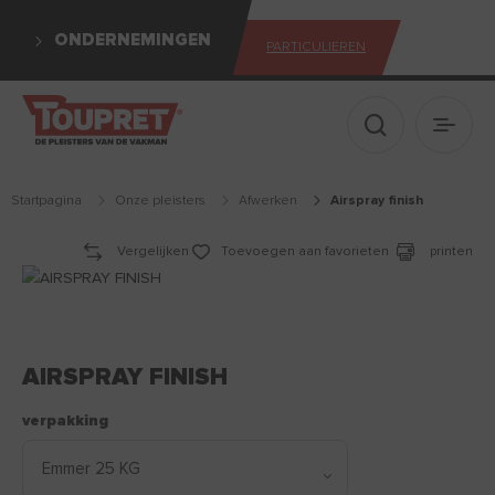
ONDERNEMINGEN
PARTICULIEREN
Toon zoekva
Hoofd
startpagina
Onze pleisters
afwerken
airspray finish
Vergelijken
Toevoegen aan favorieten
printen
AIRSPRAY FINISH
verpakking