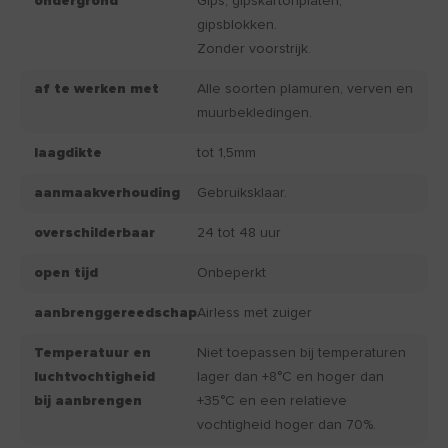
ondergrond
Gips, gipskartonplaten,
gipsblokken.
Zonder voorstrijk.
af te werken met
Alle soorten plamuren, verven en
muurbekledingen.
laagdikte
tot 1,5mm
aanmaakverhouding
Gebruiksklaar.
overschilderbaar
24 tot 48 uur
open tijd
Onbeperkt
aanbrenggereedschap
Airless met zuiger
Temperatuur en
Niet toepassen bij temperaturen
luchtvochtigheid
lager dan +8°C en hoger dan
bij aanbrengen
+35°C en een relatieve
vochtigheid hoger dan 70%.