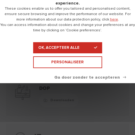
experience.
These cookies enable us to offer you tailored and personalised content,
ensure secure browsing and improve the performance of our website. For
Technische documentatie
opvouwen
more information about our data protection policy, click
here
.
You can access information about cookies and change your preferences at any
time by clicking on ‘Cookie preferences’.
Technishe fiche
OK, ACCEPTEER ALLE
Downloaden
PERSONALISEER
DOP
Downloaden