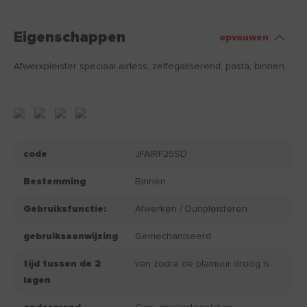
Eigenschappen
opvouwen
Afwerkpleister speciaal airless, zelfegaliserend, pasta, binnen.
code
JFAIRF25SD
Bestemming
Binnen
Gebruiksfunctie:
Afwerken / Dunpleisteren
gebruiksaanwijzing
Gemechaniseerd
tijd tussen de 2
van zodra de plamuur droog is
lagen