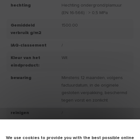
hechting
Hechting ondergrond/plamuur
(EN 16-566) : > 0,5 MPa
Gemiddeld
1500.00
verbruik g/m2
IAQ-classement
/
Kleur van het
Wit
eindproduct:
bewaring
Minstens 12 maanden, volgens
factuurdatum, in de originele
gesloten verpakking, beschermd
tegen vorst en zonlicht
reinigen
/
Beschikbaar in
Emmer 25 KG
We use cookies to provide you with the best possible online