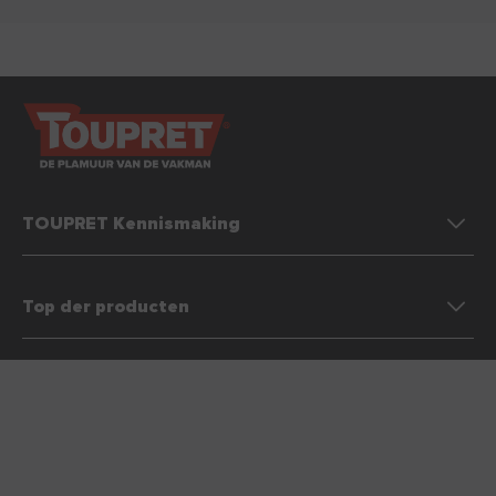
TOUPRET Kennismaking
Top der producten
Cookiebeleid
Contacteer ons
Wettelijke kennisgeving & Algemene gebruiksvoorwaarden (AVV)
Beleid bescherming persoonsgegevens
Site map
FAQ
Jobaanbiedingen
Belgique