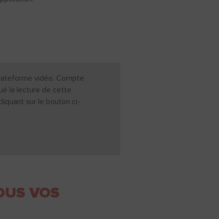
a plateforme vidéo. Compte
ué la lecture de cette
iquant sur le bouton ci-
OUS VOS