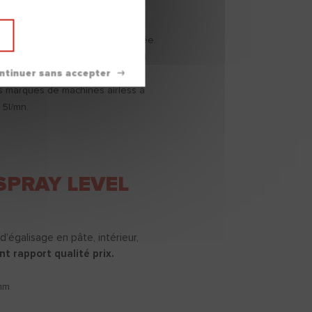
ess de
qualité premium
.
u'à 5 mm pour une finition soignée.
ts bruts ou peints avec un
grand
ge facile.
s marques de machines airless à
e 5l/mn.
SPRAY LEVEL
'égalisage en pâte, intérieur,
nt rapport qualité prix.
 mm