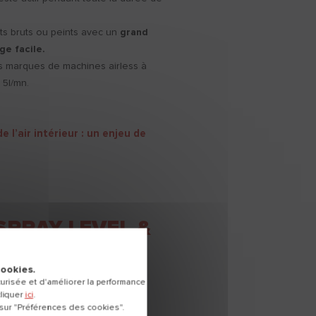
ts bruts ou peints avec un
grand
ge facile.
s marques de machines airless à
e 5l/mn.
e l’air intérieur : un enjeu de
SPRAY LEVEL &
cookies.
risée et d'améliorer la performance
cliquer
ici
.
n enduit d'égalisage en pâte,
 sur "Préférences des cookies".