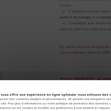
l'enduit.
S'applique sur tous suppor
confort de lissage
et un
ponça
Compatible avec toutes le
piston à partir d'un débit libre d
En savoir plus sur la qualité d
santé publique dans les ERP
TOUPRET AIR
FINISH
 vous offrir une expérience en ligne optimale, nous utilisons des 
poser des contenus adaptés et personnalisés, de garantir une navigation sécu
 site. Pour plus d'informations sur notre politique de protection des données, 
AIRSPRAY LEVEL & FINISH est u
ations sur les cookies et modifier vos préférences à tout moment en cliquant