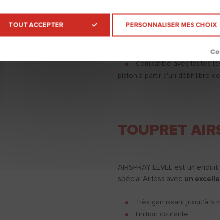
intérieur pour application airl
TOUT ACCEPTER
PERSONNALISER MES CHOIX
Garnissant et lissant
jusq
S'applique sur tous suppor
confort de lissage
et un
ponça
Compatible avec toutes le
piston à partir d'un débit libre d
TOUPRET AIR
AIRSPRAY LEVEL est un enduit d
spécial Airless avec
un excelle
Très garnissant jusqu'à 5
Finition courante