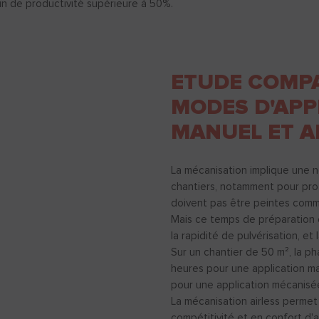
in de productivité supérieure à 50%.
ETUDE COMPA
MODES D'APP
MANUEL ET A
La mécanisation implique une no
chantiers, notamment pour pro
doivent pas être peintes comme
Mais ce temps de préparation
la rapidité de pulvérisation, et l
Sur un chantier de 50 m², la p
heures pour une application m
pour une application mécanisée 
La mécanisation airless permet 
compétitivité et en confort d'a