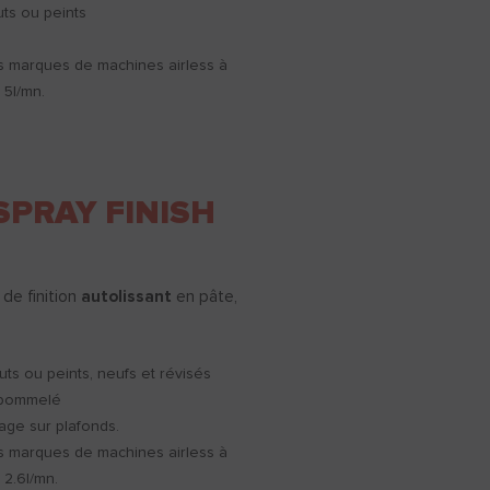
uts ou peints
s marques de machines airless à
e 5l/mn.
SPRAY FINISH
de finition
autolissant
en pâte,
uts ou peints, neufs et révisés
 pommelé
sage sur plafonds.
s marques de machines airless à
 2.6l/mn.