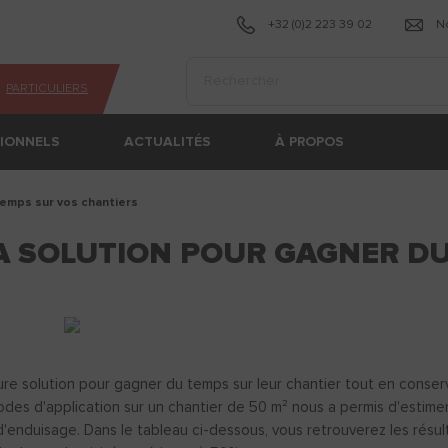
+32 (0)2 223 39 02
N
Effectuer une recherche
PARTICULIERS
SIONNELS
ACTUALITÉS
À PROPOS
 temps sur vos chantiers
LA SOLUTION POUR GAGNER D
eure solution pour gagner du temps sur leur chantier tout en conser
es d'application sur un chantier de 50 m² nous a permis d'estimer 
 d'enduisage. Dans le tableau ci-dessous, vous retrouverez les résult