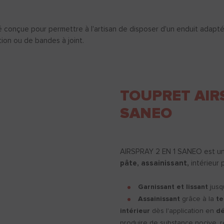
nçue pour permettre à l'artisan de disposer d'un enduit adapté 
tion ou de bandes à joint.
TOUPRET AIRS
SANEO
AIRSPRAY 2 EN 1 SANEO est un
pâte, assainissant,
intérieur p
Garnissant et lissant
jusq
Assainissant
grâce à la
t
intérieur
dès l'application en
dé
produire de substance nocive, r