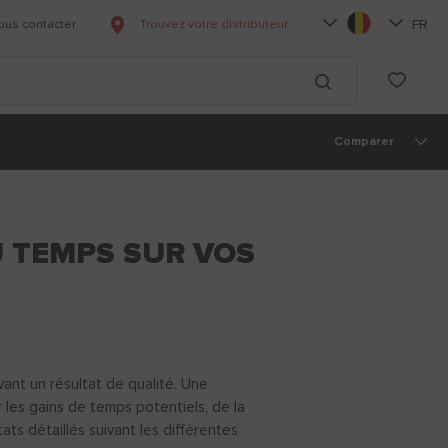
Choisissez votre la
Choisisse
FR
ous contacter
Trouvez votre distributeur
List
Lancer la recherc
Comparer
U TEMPS SUR VOS
vant un résultat de qualité. Une
les gains de temps potentiels, de la
ats détaillés suivant les différentes