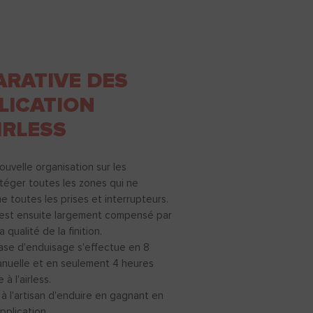
RATIVE DES
LICATION
IRLESS
uvelle organisation sur les
téger toutes les zones qui ne
 toutes les prises et interrupteurs.
 est ensuite largement compensé par
a qualité de la finition.
hase d'enduisage s'effectue en 8
anuelle et en seulement 4 heures
à l'airless.
à l'artisan d'enduire en gagnant en
pplication.