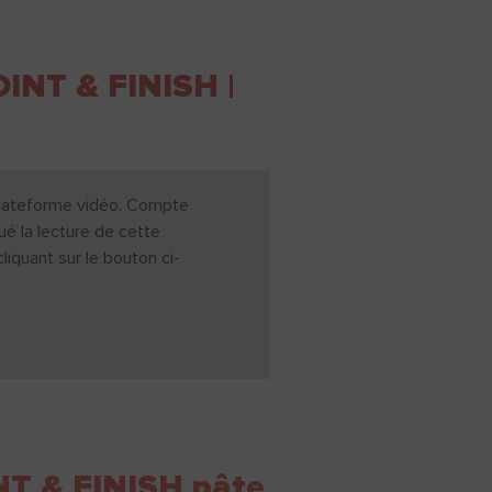
NT & FINISH |
a plateforme vidéo. Compte
ué la lecture de cette
iquant sur le bouton ci-
T & FINISH pâte