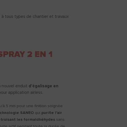
à tous types de chantier et travaux
PRAY 2 EN 1
 nouvel enduit
d'égalisage en
our application airless.
u'à 5 mm pour une finition soignée
echnologie SANEO
qui
purifie l'air
truisant les formaldhéhydes
sans
este actif pendant toute la durée de