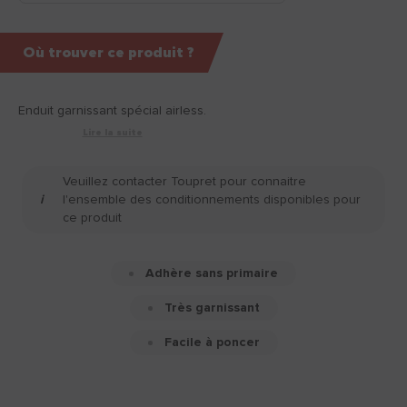
Où trouver ce produit ?
Enduit garnissant spécial airless.
Lire la suite
Veuillez contacter Toupret pour connaitre
l'ensemble des conditionnements disponibles pour
ce produit
Adhère sans primaire
Très garnissant
Facile à poncer