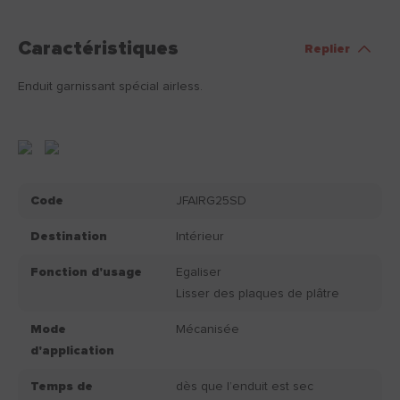
Caractéristiques
Replier
Enduit garnissant spécial airless.
Code
JFAIRG25SD
Destination
Intérieur
Fonction d'usage
Egaliser
Lisser des plaques de plâtre
Mode
Mécanisée
d'application
Temps de
dès que l’enduit est sec