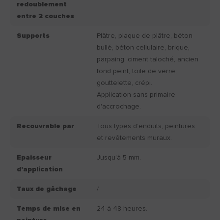
redoublement
entre 2 couches
Supports
Plâtre, plaque de plâtre, béton
bullé, béton cellulaire, brique,
parpaing, ciment taloché, ancien
fond peint, toile de verre,
gouttelette, crépi.
Application sans primaire
d'accrochage.
Recouvrable par
Tous types d’enduits, peintures
et revêtements muraux.
Epaisseur
Jusqu’à 5 mm.
d'application
Taux de gâchage
/
Temps de mise en
24 à 48 heures.