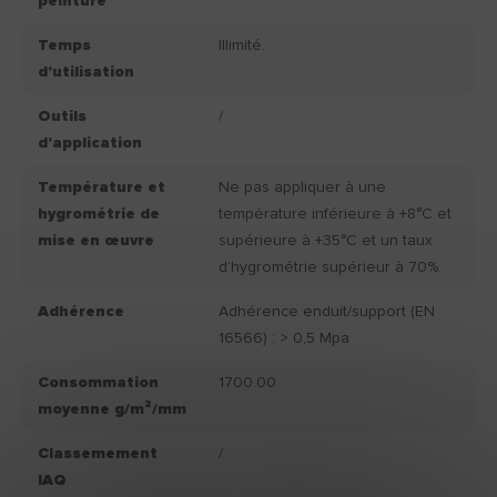
peinture
Temps
Illimité.
d'utilisation
Outils
/
d'application
Température et
Ne pas appliquer à une
hygrométrie de
température inférieure à +8°C et
mise en œuvre
supérieure à +35°C et un taux
d’hygrométrie supérieur à 70%.
Adhérence
Adhérence enduit/support (EN
16566) : > 0,5 Mpa
Consommation
1700.00
moyenne g/m²/mm
Classemement
/
IAQ