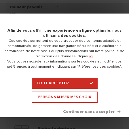
Couleur produit
/
fini
Conservation
Conservation du produit : 12
Afin de vous offrir une expérience en ligne optimale, nous
mois, après la date d'achat, dans
utilisons des cookies.
son emballage d'origine et
Ces cookies permettent de vous proposer des contenus adaptés et
personnalisés, de garantir une navigation sécurisée et d'améliorer la
stocké à l'abri du gel et du soleil.
performance de notre site. Pour plus d'informations sur notre politique de
protection des données, cliquer
ici
.
Nettoyage
Eau.
Vous pouvez accéder aux informations sur les cookies et modifier vos
préférences à tout moment en cliquant sur "Préférences des cookies".
Disponible en
Seau 25 KG
Sac 25 KG
TOUT ACCEPTER
PERSONNALISER MES CHOIX
Documentation technique
Replier
Fiche technique