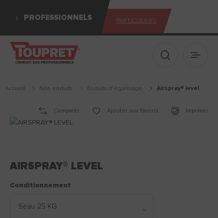
PROFESSIONNELS
PARTICULIERS
Afficher le 
Ouvrir
Accueil
Nos enduits
enduits d'égalisage
airspray® level
Comparer
Ajouter aux favoris
Imprimer
AIRSPRAY® LEVEL
Conditionnement