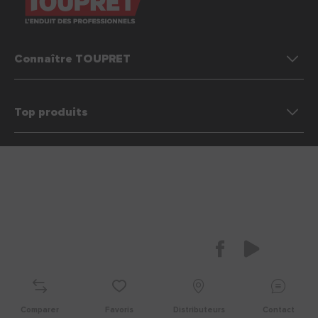
Connaître TOUPRET
Top produits
Préférences des cookies
Nous contacter
Mentions légales & Conditions générales d’utilisation (CGU)
Politique de protection des données personnelles
Plan du site
FAQ
Offres d'emploi
Nederland
Facebook
Youtube
Suivez nous
Comparer
Favoris
Distributeurs
contact