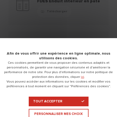
FDES Enduit intérieur en pâte
Télécharger
FDES Enduit Extérieur en
poudre
Afin de vous offrir une expérience en ligne optimale, nous
utilisons des cookies.
Télécharger
Ces cookies permettent de vous proposer des contenus adaptés et
personnalisés, de garantir une navigation sécurisée et d'améliorer la
performance de notre site. Pour plus d'informations sur notre politique de
protection des données, cliquer
ici
.
Vous pouvez accéder aux informations sur les cookies et modifier vos
préférences à tout moment en cliquant sur "Préférences des cookies".
FDES Enduit Extérieur en pâte
Télécharger
TOUT ACCEPTER
PERSONNALISER MES CHOIX