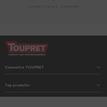
FORMATION & E-LEARNING
Connaître TOUPRET
Top produits
Préférences des cookies
Nous contacter
Mentions légales & Conditions générales d’utilisation (CGU)