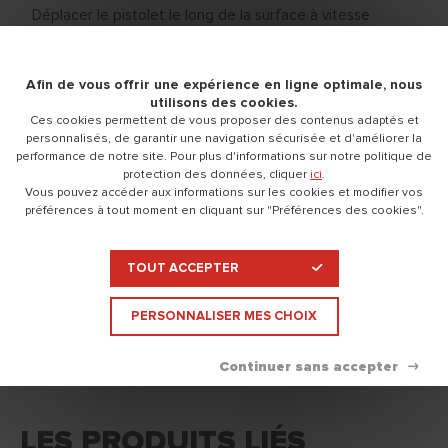
Déplacer le pistolet le long de la surface à vitesse
régulière pour une dépose homogène.
Procéder par passes croisées en chevauchant la passe
précédente de 50% à chaque passage.
Afin de vous offrir une expérience en ligne optimale, nous
utilisons des cookies.
Ces cookies permettent de vous proposer des contenus adaptés et
Étape suivante
personnalisés, de garantir une navigation sécurisée et d'améliorer la
performance de notre site. Pour plus d'informations sur notre politique de
protection des données, cliquer
ici
.
Vous pouvez accéder aux informations sur les cookies et modifier vos
préférences à tout moment en cliquant sur "Préférences des cookies".
2/3
ETAPE 2 : LISSER
Déplier
TOUT ACCEPTER
ETAPE 3 : MISE EN
3/3
Déplier
PERSONNALISER MES CHOIX
PEINTURE
LES PRODUITS LIÉS